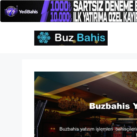
İçeriğe
atla