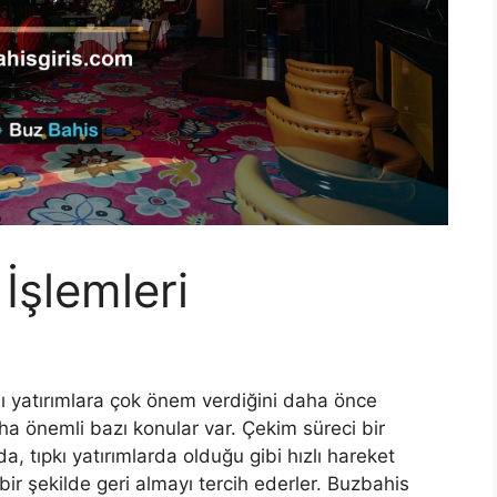
İşlemleri
zlı yatırımlara çok önem verdiğini daha önce
daha önemli bazı konular var. Çekim süreci bir
 tıpkı yatırımlarda olduğu gibi hızlı hareket
 bir şekilde geri almayı tercih ederler. Buzbahis