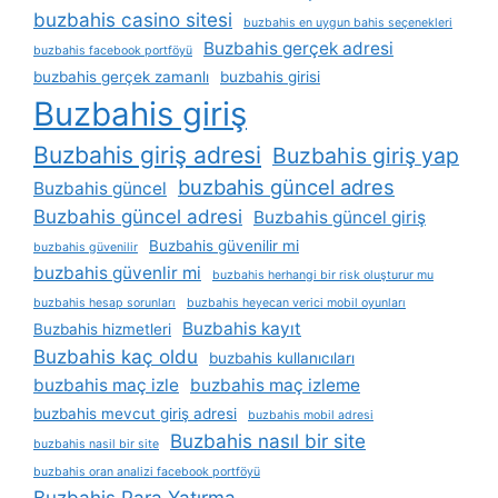
buzbahis casino sitesi
buzbahis en uygun bahis seçenekleri
Buzbahis gerçek adresi
buzbahis facebook portföyü
buzbahis gerçek zamanlı
buzbahis girisi
Buzbahis giriş
Buzbahis giriş adresi
Buzbahis giriş yap
buzbahis güncel adres
Buzbahis güncel
Buzbahis güncel adresi
Buzbahis güncel giriş
Buzbahis güvenilir mi
buzbahis güvenilir
buzbahis güvenlir mi
buzbahis herhangi bir risk oluşturur mu
buzbahis hesap sorunları
buzbahis heyecan verici mobil oyunları
Buzbahis kayıt
Buzbahis hizmetleri
Buzbahis kaç oldu
buzbahis kullanıcıları
buzbahis maç izle
buzbahis maç izleme
buzbahis mevcut giriş adresi
buzbahis mobil adresi
Buzbahis nasıl bir site
buzbahis nasil bir site
buzbahis oran analizi facebook portföyü
Buzbahis Para Yatırma