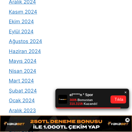
Aralık 2024
Kasım 2024
Ekim 2024
Eylül 2024
Ağustos 2024
Haziran 2024
Mayıs 2024
Nisan 2024
Mart 2024
Şubat 2024
Ocak 2024
Aralık 2023
×
Kasım 2023
Ekim 2023