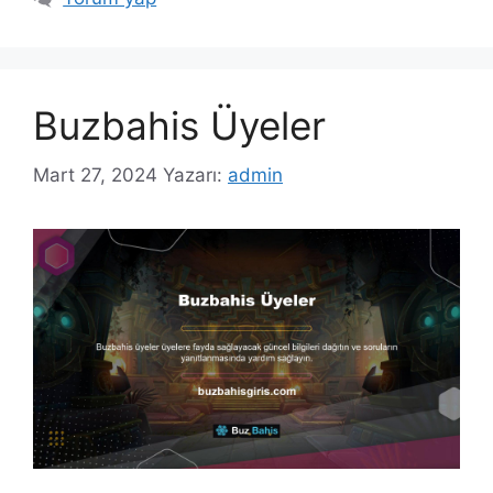
Buzbahis Üyeler
Mart 27, 2024
Yazarı:
admin