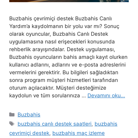
Buzbahis çevrimiçi destek Buzbahis Canlı
Yardım’a kaydolmanın bir yolu var mı? Sonuç
olarak oyuncular, Buzbahis Canlı Destek
uygulamasına nasıl erişecekleri konusunda
rehberlik arayışındalar. Destek uygulaması,
Buzbahis oyuncuların bahis amaçlı kayıt olurken
kullanıcı adlarını, adlarını ve e-posta adreslerini
vermelerini gerektirir. Bu bilgileri sağladıktan
sonra program müşteri hizmetleri tarafından
oturum açılacaktır. Müşteri desteğimize
kaydolun ve tüm sorularınıza …
Devamını oku…
Kategoriler
Buzbahis
Etiketler
buzbahis canlı destek saatleri
,
buzbahis
çevrimiçi destek
,
buzbahis maç izleme