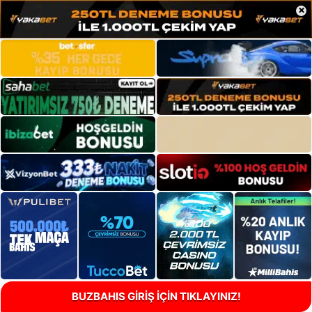
×
BUZBAHIS GİRİŞ İÇİN TIKLAYINIZ!