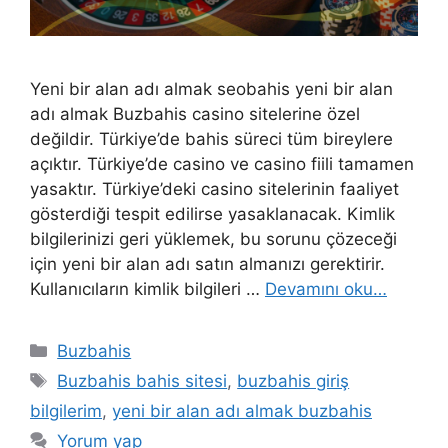
Yeni bir alan adı almak seobahis yeni bir alan
adı almak Buzbahis casino sitelerine özel
değildir. Türkiye’de bahis süreci tüm bireylere
açıktır. Türkiye’de casino ve casino fiili tamamen
yasaktır. Türkiye’deki casino sitelerinin faaliyet
gösterdiği tespit edilirse yasaklanacak. Kimlik
bilgilerinizi geri yüklemek, bu sorunu çözeceği
için yeni bir alan adı satın almanızı gerektirir.
Kullanıcıların kimlik bilgileri …
Devamını oku…
Kategoriler
Buzbahis
Etiketler
Buzbahis bahis sitesi
,
buzbahis giriş
bilgilerim
,
yeni bir alan adı almak buzbahis
Yorum yap