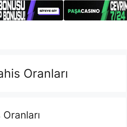
his Oranları
 Oranları