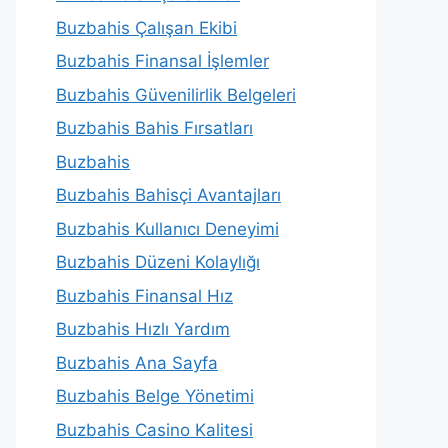
Buzbahis Çalışan Ekibi
Buzbahis Finansal İşlemler
Buzbahis Güvenilirlik Belgeleri
Buzbahis Bahis Fırsatları
Buzbahis
Buzbahis Bahisçi Avantajları
Buzbahis Kullanıcı Deneyimi
Buzbahis Düzeni Kolaylığı
Buzbahis Finansal Hız
Buzbahis Hızlı Yardım
Buzbahis Ana Sayfa
Buzbahis Belge Yönetimi
Buzbahis Casino Kalitesi