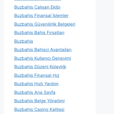
Buzbahis Çalışan Ekibi
Buzbahis Finansal İşlemler
Buzbahis Güvenilirlik Belgeleri
Buzbahis Bahis Fırsatları
Buzbahis
Buzbahis Bahisçi Avantajları
Buzbahis Kullanıcı Deneyimi
Buzbahis Düzeni Kolaylığı
Buzbahis Finansal Hız
Buzbahis Hızlı Yardım
Buzbahis Ana Sayfa
Buzbahis Belge Yönetimi
Buzbahis Casino Kalitesi