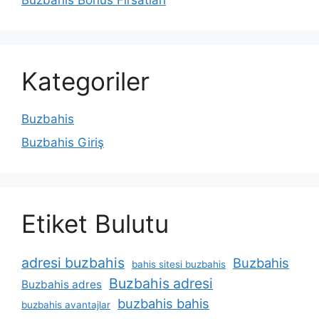
Kategoriler
Buzbahis
Buzbahis Giriş
Etiket Bulutu
adresi buzbahis
Buzbahis
bahis sitesi buzbahis
Buzbahis adresi
Buzbahis adres
buzbahis bahis
buzbahis avantajlar