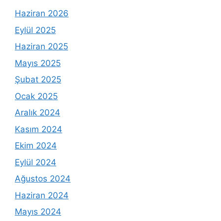
Haziran 2026
Eylül 2025
Haziran 2025
Mayıs 2025
Şubat 2025
Ocak 2025
Aralık 2024
Kasım 2024
Ekim 2024
Eylül 2024
Ağustos 2024
Haziran 2024
Mayıs 2024