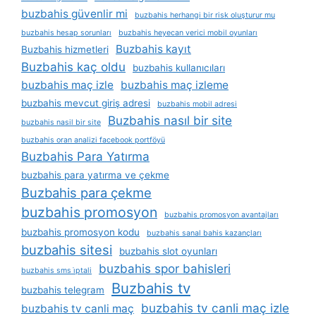
buzbahis güvenlir mi
buzbahis herhangi bir risk oluşturur mu
buzbahis hesap sorunları
buzbahis heyecan verici mobil oyunları
Buzbahis kayıt
Buzbahis hizmetleri
Buzbahis kaç oldu
buzbahis kullanıcıları
buzbahis maç izle
buzbahis maç izleme
buzbahis mevcut giriş adresi
buzbahis mobil adresi
Buzbahis nasıl bir site
buzbahis nasil bir site
buzbahis oran analizi facebook portföyü
Buzbahis Para Yatırma
buzbahis para yatırma ve çekme
Buzbahis para çekme
buzbahis promosyon
buzbahis promosyon avantajları
buzbahis promosyon kodu
buzbahis sanal bahis kazançları
buzbahis sitesi
buzbahis slot oyunları
buzbahis spor bahisleri
buzbahis sms i̇ptali
Buzbahis tv
buzbahis telegram
buzbahis tv canli maç izle
buzbahis tv canli maç