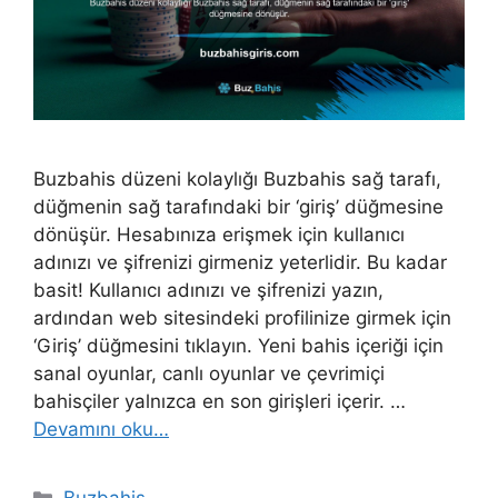
Buzbahis düzeni kolaylığı Buzbahis sağ tarafı,
düğmenin sağ tarafındaki bir ‘giriş’ düğmesine
dönüşür. Hesabınıza erişmek için kullanıcı
adınızı ve şifrenizi girmeniz yeterlidir. Bu kadar
basit! Kullanıcı adınızı ve şifrenizi yazın,
ardından web sitesindeki profilinize girmek için
‘Giriş’ düğmesini tıklayın. Yeni bahis içeriği için
sanal oyunlar, canlı oyunlar ve çevrimiçi
bahisçiler yalnızca en son girişleri içerir. …
Devamını oku…
Kategoriler