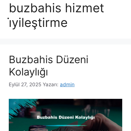
buzbahis hizmet
i̇yileştirme
Buzbahis Düzeni
Kolaylığı
Eylül 27, 2025
Yazarı:
admin