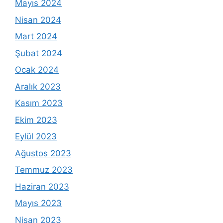
Mayıs 2024
Nisan 2024
Mart 2024
Şubat 2024
Ocak 2024
Aralık 2023
Kasım 2023
Ekim 2023
Eylül 2023
Ağustos 2023
Temmuz 2023
Haziran 2023
Mayıs 2023
Nisan 2023