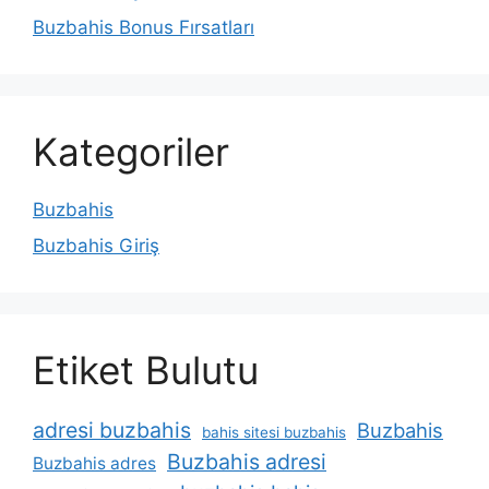
Buzbahis Bonus Fırsatları
Kategoriler
Buzbahis
Buzbahis Giriş
Etiket Bulutu
adresi buzbahis
Buzbahis
bahis sitesi buzbahis
Buzbahis adresi
Buzbahis adres