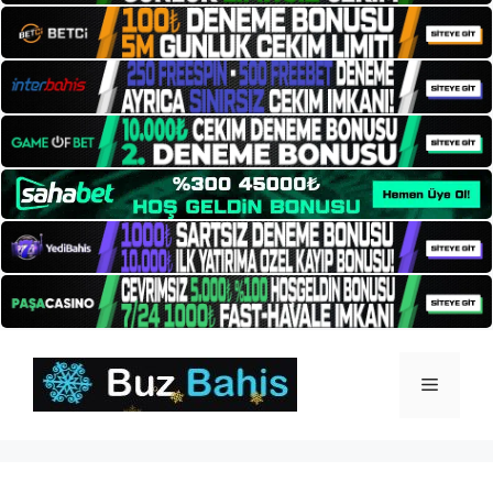
İçeriğe
atla
Menü