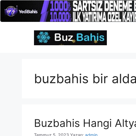
İçeriğe
atla
buzbahis bir ald
Buzbahis Hangi Altya
Temmuz 5, 2023
Yazarı:
admin