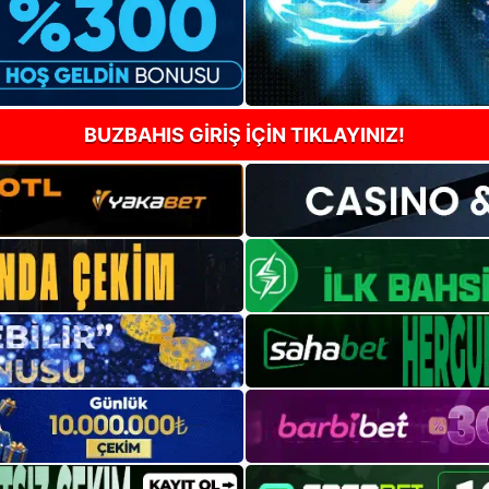
BUZBAHIS GİRİŞ İÇİN TIKLAYINIZ!