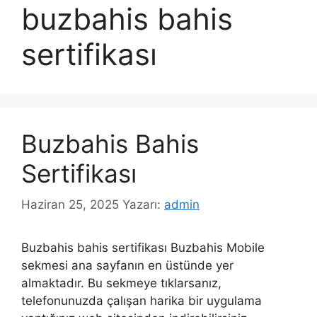
buzbahis bahis
sertifikası
Buzbahis Bahis
Sertifikası
Haziran 25, 2025
Yazarı:
admin
Buzbahis bahis sertifikası Buzbahis Mobile
sekmesi ana sayfanın en üstünde yer
almaktadır. Bu sekmeye tıklarsanız,
telefonunuzda çalışan harika bir uygulama