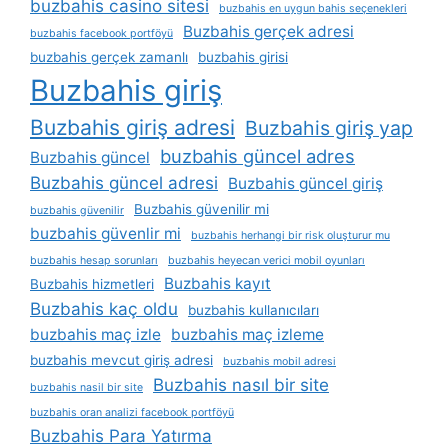
buzbahis casino sitesi
buzbahis en uygun bahis seçenekleri
Buzbahis gerçek adresi
buzbahis facebook portföyü
buzbahis gerçek zamanlı
buzbahis girisi
Buzbahis giriş
Buzbahis giriş adresi
Buzbahis giriş yap
buzbahis güncel adres
Buzbahis güncel
Buzbahis güncel adresi
Buzbahis güncel giriş
Buzbahis güvenilir mi
buzbahis güvenilir
buzbahis güvenlir mi
buzbahis herhangi bir risk oluşturur mu
buzbahis hesap sorunları
buzbahis heyecan verici mobil oyunları
Buzbahis kayıt
Buzbahis hizmetleri
Buzbahis kaç oldu
buzbahis kullanıcıları
buzbahis maç izle
buzbahis maç izleme
buzbahis mevcut giriş adresi
buzbahis mobil adresi
Buzbahis nasıl bir site
buzbahis nasil bir site
buzbahis oran analizi facebook portföyü
Buzbahis Para Yatırma