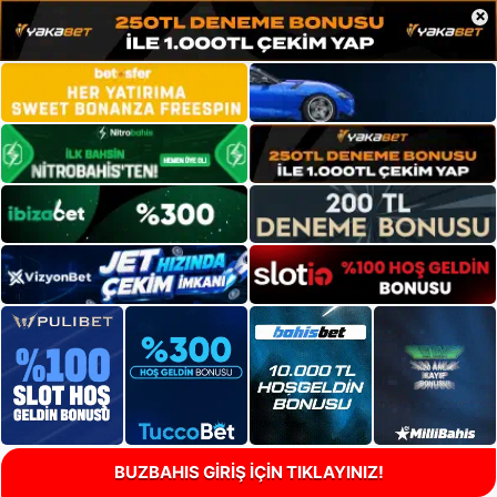
×
BUZBAHIS GİRİŞ İÇİN TIKLAYINIZ!