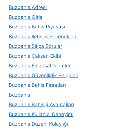
Buzbahis Adresi
Buzbahis Giriş
Buzbahis Bahis Piyasası
Buzbahis İletişim Seçenekleri
Buzbahis Sıkça Sorular
Buzbahis Çalışan Ekibi
Buzbahis Finansal İşlemler
Buzbahis Güvenilirlik Belgeleri
Buzbahis Bahis Fırsatları
Buzbahis
Buzbahis Bahisçi Avantajları
Buzbahis Kullanıcı Deneyimi
Buzbahis Düzeni Kolaylığı