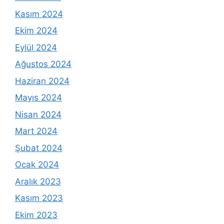
Kasım 2024
Ekim 2024
Eylül 2024
Ağustos 2024
Haziran 2024
Mayıs 2024
Nisan 2024
Mart 2024
Şubat 2024
Ocak 2024
Aralık 2023
Kasım 2023
Ekim 2023