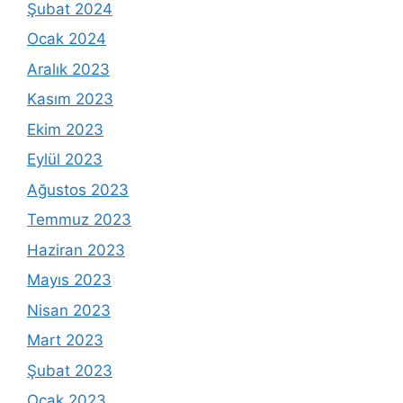
Şubat 2024
Ocak 2024
Aralık 2023
Kasım 2023
Ekim 2023
Eylül 2023
Ağustos 2023
Temmuz 2023
Haziran 2023
Mayıs 2023
Nisan 2023
Mart 2023
Şubat 2023
Ocak 2023