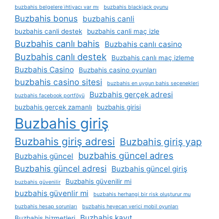
buzbahis belgelere i̇htiyacı var mı
buzbahis blackjack oyunu
Buzbahis bonus
buzbahis canli
buzbahis canli destek
buzbahis canli maç izle
Buzbahis canlı bahis
Buzbahis canlı casino
Buzbahis canlı destek
Buzbahis canlı maç izleme
Buzbahis Casino
Buzbahis casino oyunları
buzbahis casino sitesi
buzbahis en uygun bahis seçenekleri
Buzbahis gerçek adresi
buzbahis facebook portföyü
buzbahis gerçek zamanlı
buzbahis girisi
Buzbahis giriş
Buzbahis giriş adresi
Buzbahis giriş yap
buzbahis güncel adres
Buzbahis güncel
Buzbahis güncel adresi
Buzbahis güncel giriş
Buzbahis güvenilir mi
buzbahis güvenilir
buzbahis güvenlir mi
buzbahis herhangi bir risk oluşturur mu
buzbahis hesap sorunları
buzbahis heyecan verici mobil oyunları
Buzbahis kayıt
Buzbahis hizmetleri