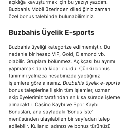
açıklığa kavuşturmak için bu yazıyı yazdım.
Buzbahis Mobil üzerinden dilediğiniz zaman
özel bonus talebinde bulunabilirsiniz.
Buzbahis Üyelik E-sports
Buzbahis üyeliği kategorize edilmemiştir. Bu
nedenle bir hesap VIP, Gold, Diamond vb.
olabilir. Gruplara bölünmez. Açıkçası bu ayrımı
yapmamak daha kibar olurdu. Çünkü bonus
tanımını yalnızca hesabınızda yaptığınız
işlemlere göre alırsınız.
Buzbahis üyelik e-sports
bonus taleplerine ilişkin tüm işlemler, uzman
ekip üyelerimiz tarafından en kısa sürede işleme
alınacaktır. Casino Kaybı ve Spor Kaybı
Bonusları, ana sayfadaki ‘Bonus İste’
menüsünden ulaşılabilen bir sayfadan talep
edilebilir. Kullanıcı adınızı ve bonus türünüzü