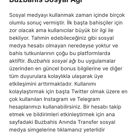
Sosyal medyayı kullanmak zaman içinde birçok
olumlu sonuç vermiştir. İlk başta bahisçiler için
zor olacak ama kullanıcılar büyük bir ilgi ile
bekliyor. Tahmin edebileceğiniz gibi sosyal
medya hesabı olmayan neredeyse yoktur ve
bahis tutkunlarının çoğu bu platformlarda
aktiftir.
Buzbahis sosyal ağı
bu uygulamalar
üzerinden en güncel bonus bilgilerine ve diğer
tüm duyurulara kolaylıkla ulaşarak üye
etkileşimini arttırmaktadır. Kullanımı
kolaylaştırmak için başta Twitter olmak üzere en
çok kullanılan Instagram ve Telegram
hesaplarımızı kullanabilirsiniz. Bir hesabı takip
etmek ve bildirimleri etkinleştirmek için ana
sayfadaki Buzbahis Anında Transfer sosyal
medya simgelerine tıklamanız yeterlidir