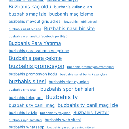
Buzbahis kaç oldu
buzbahis kullanıcıları
buzbahis maç izle
buzbahis maç izleme
buzbahis mevcut giriş adresi
buzbahis mobil adresi
Buzbahis nasıl bir site
buzbahis nasil bir site
buzbahis oran analizi facebook portföyü
Buzbahis Para Yatırma
buzbahis para yatırma ve çekme
Buzbahis para çekme
buzbahis promosyon
buzbahis promosyon avantajları
buzbahis promosyon kodu
buzbahis sanal bahis kazançları
buzbahis sitesi
buzbahis slot oyunları
buzbahis spor bahisleri
buzbahis sms i̇ptali
Buzbahis tv
buzbahis telegram
buzbahis tv canli maç izle
buzbahis tv canli maç
Buzbahis Twitter
buzbahis tv izle
buzbahis tv yayınları
buzbahis web sitesi
buzbahis uygulamaları
buzbahis whatsapp
buzbahis yasadışı casino siteleri