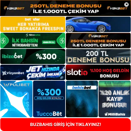
×
BUZBAHIS GİRİŞ İÇİN TIKLAYINIZ!