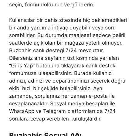
seçin, formu doldurun ve gönderin.
Kullanıcılar bir bahis sitesinde hiç beklemedikleri
bir anda yardıma ihtiyaç duyabilir veya soru
sorabilirler. Bu durumda maalesef sadece belirli
saatlerde açık olan bir mağaza yeterli olmuyor.
Buzbahis canlı desteği 7/24 mevcuttur.
Dilerseniz ana sayfanın üst kısmında yer alan
“Giriş Yap” butonuna tıklayarak canlı destek
formumuza ulaşabilirsiniz. Burada kullanıcı
adınızı, adınızı ve departmanınızı seçerek doğru
ekibi hızlı bir şekilde bulabilirsiniz. Aynı
zamanda, sorularınız her zaman e-posta ile
cevaplanacaktır. Sosyal medya hesapları ile
WhatsApp ve Telegram platformları da 7/24
sorulara cevap verebilen kuruluşlardır.
Buzbahis Sosyal Ağı