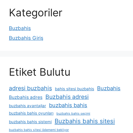
Kategoriler
Buzbahis
Buzbahis Giriş
Etiket Bulutu
adresi buzbahis
Buzbahis
bahis sitesi buzbahis
Buzbahis adresi
Buzbahis adres
buzbahis bahis
buzbahis avantajlar
buzbahis bahis oyunları
buzbahis bahis seçimi
Buzbahis bahis sitesi
buzbahis bahis sistemi
buzbahis bahis sitesi ödememi bekliyor