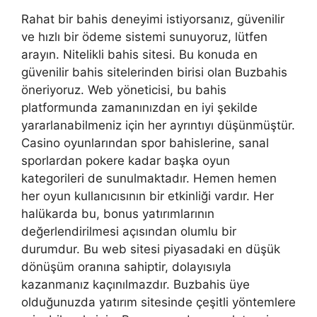
Rahat bir bahis deneyimi istiyorsanız, güvenilir
ve hızlı bir ödeme sistemi sunuyoruz, lütfen
arayın. Nitelikli bahis sitesi. Bu konuda en
güvenilir bahis sitelerinden birisi olan Buzbahis
öneriyoruz. Web yöneticisi, bu bahis
platformunda zamanınızdan en iyi şekilde
yararlanabilmeniz için her ayrıntıyı düşünmüştür.
Casino oyunlarından spor bahislerine, sanal
sporlardan pokere kadar başka oyun
kategorileri de sunulmaktadır. Hemen hemen
her oyun kullanıcısının bir etkinliği vardır. Her
halükarda bu, bonus yatırımlarının
değerlendirilmesi açısından olumlu bir
durumdur. Bu web sitesi piyasadaki en düşük
dönüşüm oranına sahiptir, dolayısıyla
kazanmanız kaçınılmazdır. Buzbahis üye
olduğunuzda yatırım sitesinde çeşitli yöntemlere