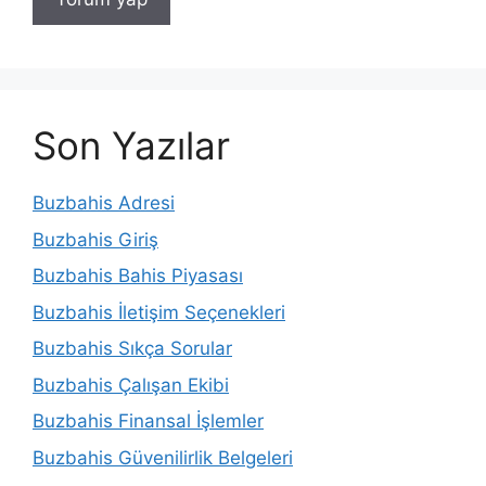
Son Yazılar
Buzbahis Adresi
Buzbahis Giriş
Buzbahis Bahis Piyasası
Buzbahis İletişim Seçenekleri
Buzbahis Sıkça Sorular
Buzbahis Çalışan Ekibi
Buzbahis Finansal İşlemler
Buzbahis Güvenilirlik Belgeleri