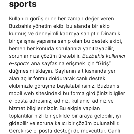
sports
Kullanıcı görüşlerine her zaman değer veren
Buzbahis yönetim ekibi bu alanda bir ekip
kurmuş ve deneyimli kadroya sahiptir. Dinamik
bir çalışma yapısına sahip olan bu destek ekibi,
hemen her konuda sorularınızı yanıtlayabilir,
sorunlarınıza çözüm üretebilir.
Buzbahis kullanıcı
e-sports
ana sayfasına erişmek için “Giriş”
düğmesini tıklayın. Sayfanın alt kısmında yer
alan açılır formu doldurarak canlı destek
ekibimizle görüşme başlatabilirsiniz. Buzbahis
mobil web sitesindeki bu forma girdiğiniz bilgiler
e-posta adresiniz, adınız, kullanıcı adınız ve
hizmet bilgilerinizdir. Bu ekiple yapılan
toplantılar hızlı bir şekilde bir araya gelebilir, iyi
gidebilir ve soruna kalıcı bir çözüm bulunabilir.
Gerekirse e-posta desteği de mevcuttur. Canlı