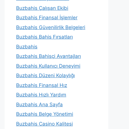
Buzbahis Çalışan Ekibi
Buzbahis Finansal İşlemler
Buzbahis Güvenilirlik Belgeleri
Buzbahis Bahis Fırsatları
Buzbahis
Buzbahis Bahisçi Avantajları
Buzbahis Kullanıcı Deneyimi
Buzbahis Düzeni Kolaylığı
Buzbahis Finansal Hız
Buzbahis Hızlı Yardım
Buzbahis Ana Sayfa
Buzbahis Belge Yönetimi
Buzbahis Casino Kalitesi