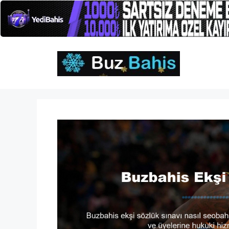
İçeriğe
atla