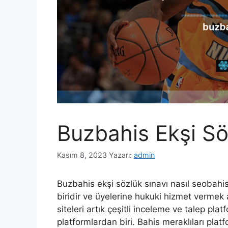
Buzbahis Ekşi Sö
Kasım 8, 2023
Yazarı:
admin
Buzbahis ekşi sözlük sınavı nasıl seobahi
biridir ve üyelerine hukuki hizmet verm
siteleri artık çeşitli inceleme ve talep pl
platformlardan biri. Bahis meraklıları plat